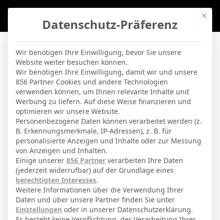
Mit di
Datenschutz-Präferenz
BVBLife
»
Stadien
»
bluechip-Arena
Wir benötigen Ihre Einwilligung, bevor Sie unsere
Website weiter besuchen können.
bluechip-Arena
Wir benötigen Ihre Einwilligung, damit wir und unsere
856 Partner Cookies und andere Technologien
verwenden können, um Ihnen relevante Inhalte und
By
Micha Sassie
19. April 2026
Werbung zu liefern. Auf diese Weise finanzieren und
optimieren wir unsere Website.
Personenbezogene Daten können verarbeitet werden (z.
B. Erkennungsmerkmale, IP-Adressen), z. B. für
Meuselwitz
Stadt
personalisierte Anzeigen und Inhalte oder zur Messung
von Anzeigen und Inhalten.
ZFC Meuselwitz
Teams
Einige unserer
856 Partner
verarbeiten Ihre Daten
(jederzeit widerrufbar) auf der Grundlage eines
Ernst-Grube-Straße
Adresse
berechtigten Interesses
.
5260
Kapazität
Weitere Informationen über die Verwendung Ihrer
Daten und über unsere Partner finden Sie unter
grass
Spielbelag
Einstellungen
oder in unserer Datenschutzerklärung.
Es besteht keine Verpflichtung, der Verarbeitung Ihrer