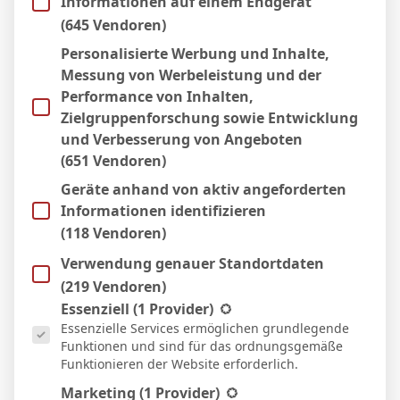
Informationen auf einem Endgerät
(645 Vendoren)
Personalisierte Werbung und Inhalte,
Messung von Werbeleistung und der
Performance von Inhalten,
Zielgruppenforschung sowie Entwicklung
und Verbesserung von Angeboten
(651 Vendoren)
Geräte anhand von aktiv angeforderten
Informationen identifizieren
BVB – Netradio: Das Webradio von Borussia
(118 Vendoren)
Dortmund live
Verwendung genauer Standortdaten
7. Mai 2026
(219 Vendoren)
Es folgt eine Liste der Service-Gruppen, für die eine Einwill
Essenziell
(1 Provider)
Essenzielle Services ermöglichen grundlegende
Funktionen und sind für das ordnungsgemäße
Funktionieren der Website erforderlich.
Marketing
(1 Provider)