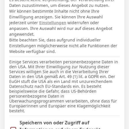
Daten zuzustimmen, um dieses Angebot zu nutzen.
Wir können bestimmte Inhalte nicht ohne Ihre
Einwilligung anzeigen. Sie können Ihre Auswahl
jederzeit unter
Einstellungen
widerrufen oder
Facebook
Twitter
Pinterest
LinkedIn
Tumblr
Email
anpassen. Ihre Auswahl wird nur auf dieses Angebot
angewendet.
Bitte beachten Sie, dass aufgrund individueller
PREVIOUS ARTICLE
NEXT ARTICLE
Einstellungen möglicherweise nicht alle Funktionen der
Website verfügbar sind.
Bruno-Plache-Stadion
Heinz-Dettmer-Stadion
Einige Services verarbeiten personenbezogene Daten in
den USA. Mit Ihrer Einwilligung zur Nutzung dieser
Services willigen Sie auch in die Verarbeitung Ihrer
Daten in den USA gemäß Art. 49 (1) lit. a GDPR ein. Der
Micha Sassie
EuGH stuft die USA als ein Land mit unzureichendem
Datenschutz nach EU-Standards ein. Es besteht
Website
beispielsweise die Gefahr, dass US-Behörden
personenbezogene Daten in
Überwachungsprogrammen verarbeiten, ohne dass für
Europäerinnen und Europäer eine Klagemöglichkeit
besteht.
WEITERE ARTIKEL
Im Folgenden finden Sie eine Liste der Zwecke des IAB Trans
Speichern von oder Zugriff auf