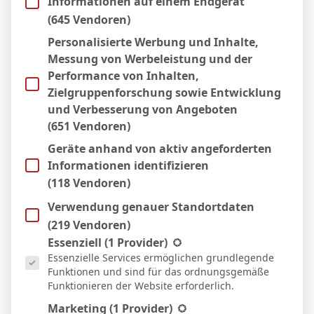
Informationen auf einem Endgerät
(645 Vendoren)
Personalisierte Werbung und Inhalte,
Messung von Werbeleistung und der
Performance von Inhalten,
Zielgruppenforschung sowie Entwicklung
und Verbesserung von Angeboten
(651 Vendoren)
Geräte anhand von aktiv angeforderten
Informationen identifizieren
BVB – Netradio: Das Webradio von Borussia
(118 Vendoren)
Dortmund live
Verwendung genauer Standortdaten
7. Mai 2026
(219 Vendoren)
Es folgt eine Liste der Service-Gruppen, für die eine Einwill
Essenziell
(1 Provider)
Essenzielle Services ermöglichen grundlegende
Funktionen und sind für das ordnungsgemäße
Funktionieren der Website erforderlich.
Marketing
(1 Provider)