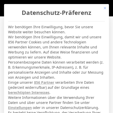
Mit di
Datenschutz-Präferenz
BVBLife
»
Stadien
»
BSA Hemelingen – Platz 1
Wir benötigen Ihre Einwilligung, bevor Sie unsere
Website weiter besuchen können.
BSA Hemelingen – Platz 1
Wir benötigen Ihre Einwilligung, damit wir und unsere
856 Partner Cookies und andere Technologien
verwenden können, um Ihnen relevante Inhalte und
By
Micha Sassie
19. April 2026
Werbung zu liefern. Auf diese Weise finanzieren und
optimieren wir unsere Website.
Personenbezogene Daten können verarbeitet werden (z.
B. Erkennungsmerkmale, IP-Adressen), z. B. für
Bremen
Stadt
personalisierte Anzeigen und Inhalte oder zur Messung
von Anzeigen und Inhalten.
Hemelingen
Teams
Einige unserer
856 Partner
verarbeiten Ihre Daten
(jederzeit widerrufbar) auf der Grundlage eines
Hemelinger Heerstr. 112
Adresse
berechtigten Interesses
.
1000
Kapazität
Weitere Informationen über die Verwendung Ihrer
Daten und über unsere Partner finden Sie unter
grass
Spielbelag
Einstellungen
oder in unserer Datenschutzerklärung.
Es besteht keine Verpflichtung, der Verarbeitung Ihrer