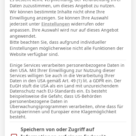
Daten zuzustimmen, um dieses Angebot zu nutzen.
Wir können bestimmte Inhalte nicht ohne Ihre
Einwilligung anzeigen. Sie können Ihre Auswahl
jederzeit unter
Einstellungen
widerrufen oder
Facebook
Twitter
Pinterest
LinkedIn
Tumblr
Email
anpassen. Ihre Auswahl wird nur auf dieses Angebot
angewendet.
Bitte beachten Sie, dass aufgrund individueller
PREVIOUS ARTICLE
NEXT ARTICLE
Einstellungen möglicherweise nicht alle Funktionen der
Website verfügbar sind.
Kaiserstuhlstadion
Stadion am Lotter Kreuz
Einige Services verarbeiten personenbezogene Daten in
den USA. Mit Ihrer Einwilligung zur Nutzung dieser
Services willigen Sie auch in die Verarbeitung Ihrer
Daten in den USA gemäß Art. 49 (1) lit. a GDPR ein. Der
Micha Sassie
EuGH stuft die USA als ein Land mit unzureichendem
Datenschutz nach EU-Standards ein. Es besteht
Website
beispielsweise die Gefahr, dass US-Behörden
personenbezogene Daten in
Überwachungsprogrammen verarbeiten, ohne dass für
Europäerinnen und Europäer eine Klagemöglichkeit
besteht.
WEITERE ARTIKEL
Im Folgenden finden Sie eine Liste der Zwecke des IAB Trans
Speichern von oder Zugriff auf