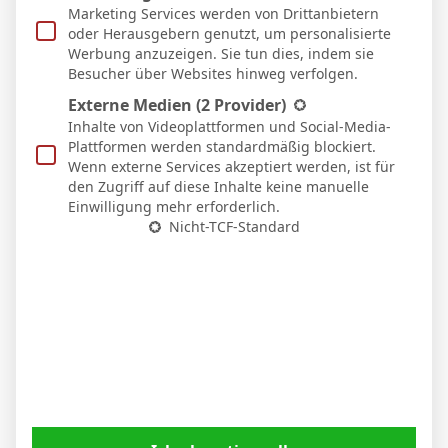
Marketing Services werden von Drittanbietern
oder Herausgebern genutzt, um personalisierte
Werbung anzuzeigen. Sie tun dies, indem sie
Besucher über Websites hinweg verfolgen.
Externe Medien
(2 Provider)
Inhalte von Videoplattformen und Social-Media-
Plattformen werden standardmäßig blockiert.
Wenn externe Services akzeptiert werden, ist für
Nico Schlotterbeck nach dem Sieg in Stuttgart:
den Zugriff auf diese Inhalte keine manuelle
„Der VfB drückte uns hinten rein“
Einwilligung mehr erforderlich.
Nicht-TCF-Standard
6. April 2026