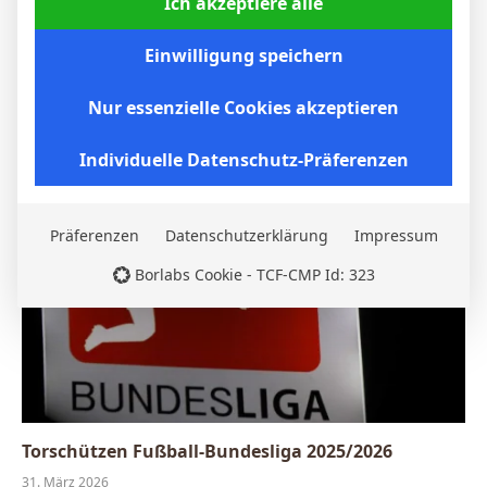
Ich akzeptiere alle
Einwilligung speichern
Borussia Dortmund gewinnt auch beim VfB
Stuttgart: BVB setzt sich 2:0 durch
Nur essenzielle Cookies akzeptieren
6. April 2026
Individuelle Datenschutz-Präferenzen
Präferenzen
Datenschutzerklärung
Impressum
Borlabs Cookie - TCF-CMP Id: 323
Torschützen Fußball-Bundesliga 2025/2026
31. März 2026