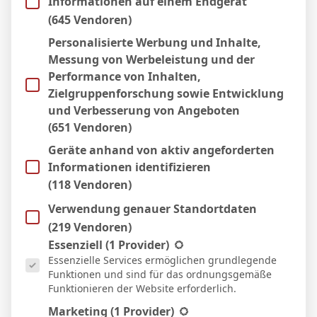
Informationen auf einem Endgerät
(645 Vendoren)
Personalisierte Werbung und Inhalte,
Messung von Werbeleistung und der
Performance von Inhalten,
Zielgruppenforschung sowie Entwicklung
und Verbesserung von Angeboten
(651 Vendoren)
Geräte anhand von aktiv angeforderten
Informationen identifizieren
(118 Vendoren)
BVB – Netradio: Das Webradio von Borussia
Verwendung genauer Standortdaten
Dortmund live
(219 Vendoren)
7. Mai 2026
Es folgt eine Liste der Service-Gruppen, für die eine Einwill
Essenziell
(1 Provider)
Essenzielle Services ermöglichen grundlegende
Funktionen und sind für das ordnungsgemäße
Funktionieren der Website erforderlich.
Marketing
(1 Provider)