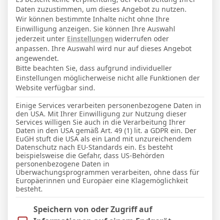
grass
Spielbelag
Daten zuzustimmen, um dieses Angebot zu nutzen.
Wir können bestimmte Inhalte nicht ohne Ihre
Einwilligung anzeigen. Sie können Ihre Auswahl
jederzeit unter
Einstellungen
widerrufen oder
anpassen. Ihre Auswahl wird nur auf dieses Angebot
angewendet.
Facebook
Twitter
Pinterest
LinkedIn
Tumblr
Email
Bitte beachten Sie, dass aufgrund individueller
Einstellungen möglicherweise nicht alle Funktionen der
Website verfügbar sind.
PREVIOUS ARTICLE
NEXT ARTICLE
Einige Services verarbeiten personenbezogene Daten in
Estadio Coliseum
Reale Arena
den USA. Mit Ihrer Einwilligung zur Nutzung dieser
Services willigen Sie auch in die Verarbeitung Ihrer
Daten in den USA gemäß Art. 49 (1) lit. a GDPR ein. Der
EuGH stuft die USA als ein Land mit unzureichendem
Datenschutz nach EU-Standards ein. Es besteht
Micha Sassie
beispielsweise die Gefahr, dass US-Behörden
personenbezogene Daten in
Website
Überwachungsprogrammen verarbeiten, ohne dass für
Europäerinnen und Europäer eine Klagemöglichkeit
besteht.
Im Folgenden finden Sie eine Liste der Zwecke des IAB Trans
Speichern von oder Zugriff auf
WEITERE ARTIKEL