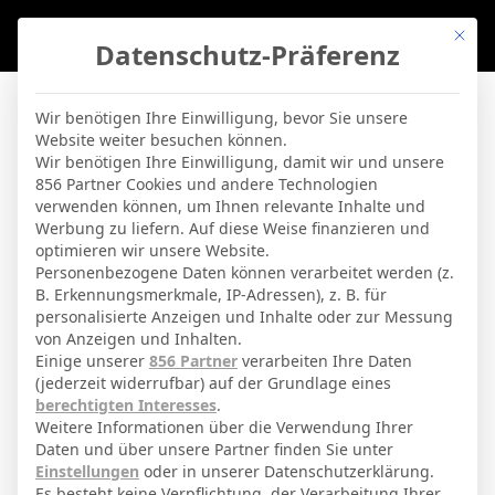
Mit di
Datenschutz-Präferenz
BVBLife
»
Stadien
»
Estadi Municipal de Montilivi
Wir benötigen Ihre Einwilligung, bevor Sie unsere
Website weiter besuchen können.
Estadi Municipal de
Wir benötigen Ihre Einwilligung, damit wir und unsere
856 Partner Cookies und andere Technologien
Montilivi
verwenden können, um Ihnen relevante Inhalte und
Werbung zu liefern. Auf diese Weise finanzieren und
optimieren wir unsere Website.
By
Micha Sassie
19. April 2026
Personenbezogene Daten können verarbeitet werden (z.
B. Erkennungsmerkmale, IP-Adressen), z. B. für
personalisierte Anzeigen und Inhalte oder zur Messung
von Anzeigen und Inhalten.
Girona
Stadt
Einige unserer
856 Partner
verarbeiten Ihre Daten
(jederzeit widerrufbar) auf der Grundlage eines
Girona
Teams
berechtigten Interesses
.
Avenida Montlivi 141
Adresse
Weitere Informationen über die Verwendung Ihrer
Daten und über unsere Partner finden Sie unter
14500
Kapazität
Einstellungen
oder in unserer Datenschutzerklärung.
Es besteht keine Verpflichtung, der Verarbeitung Ihrer