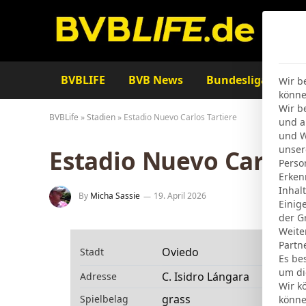
BVBLIFE
BVB News
Bundesliga
Ta
Wir b
könne
Wir b
BVBLife
»
Stadien
»
Estadio Nuevo Carlos Tartiere
und a
und W
unser
Estadio Nuevo Carlos 
Perso
Erken
Inhal
By
Micha Sassie
19. April 2026
Einig
der G
Weite
Partn
Oviedo
Stadt
Es be
um di
C. Isidro Lángara
Adresse
Wir k
grass
Spielbelag
könne