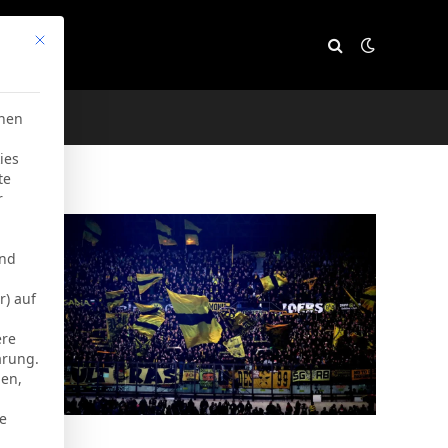
Mit diesem Button wird der Dialog geschlossen. Seine Funktion
e
chen
ies
te
r
und
r) auf
ere
ärung.
men,
ie