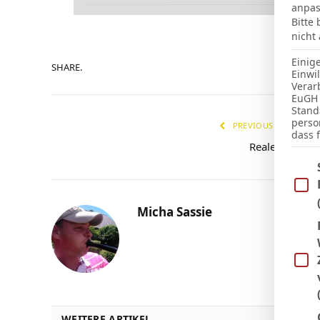
anpas
Bitte
nicht
Einig
SHARE.
Einwi
Verar
EuGH 
Stand
perso
PREVIOUS ARTICLE
dass 
Reale Arena
Im Fo
Micha Sassie
WEITERE ARTIKEL