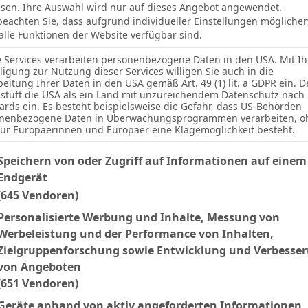
sen. Ihre Auswahl wird nur auf dieses Angebot angewendet.
 beachten Sie, dass aufgrund individueller Einstellungen mögliche
 alle Funktionen der Website verfügbar sind.
e Services verarbeiten personenbezogene Daten in den USA. Mit Ih
lligung zur Nutzung dieser Services willigen Sie auch in die
Facebook
Twitter
Pinterest
LinkedIn
Tumblr
Email
beitung Ihrer Daten in den USA gemäß Art. 49 (1) lit. a GDPR ein. D
stuft die USA als ein Land mit unzureichendem Datenschutz nach
ards ein. Es besteht beispielsweise die Gefahr, dass US-Behörden
nenbezogene Daten in Überwachungsprogrammen verarbeiten, o
NEXT ARTICLE
für Europäerinnen und Europäer eine Klagemöglichkeit besteht.
Estadio El Sadar
lgenden finden Sie eine Liste der Zwecke des IAB Transparency an
Speichern von oder Zugriff auf Informationen auf einem
Endgerät
(645 Vendoren)
Websit
Personalisierte Werbung und Inhalte, Messung von
Werbeleistung und der Performance von Inhalten,
Zielgruppenforschung sowie Entwicklung und Verbesse
von Angeboten
(651 Vendoren)
Geräte anhand von aktiv angeforderten Informationen