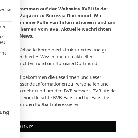
Willkommen auf der Webseite BVBLife.de:
rweise
Das Magazin zu Borussia Dortmund. Wir
bieten eine Fülle von Informationen rund um
rer
die Themen vom BVB. Aktuelle Nachrichten
und News.
er
 EU-
Die Webseite kombiniert strukturiertes und gut
hne
recherchiertes Wissen mit den aktuellen
Nachrichten rund um Borussia Dortmund.
d Consent Framework (TCF), für die eine Einwilligung erteilt werd
Dabei bekommen die Leserinnen und Leser
umfassende Informationen zu Personalien und
vieles mehr rund um den BVB serviert. BVBLife.de
e
ist für eingefleischte BVB-Fans und für Fans die
sich für den Fußball interessieren.
rung
BVB LINKS