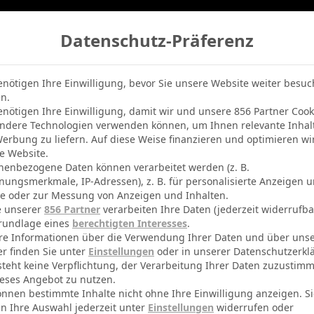
Datenschutz-Präferenz
belle
Champions League
BVB-Netradio
Erfolg
enötigen Ihre Einwilligung, bevor Sie unsere Website weiter besu
n.
enötigen Ihre Einwilligung, damit wir und unsere 856 Partner Cook
ndere Technologien verwenden können, um Ihnen relevante Inhal
erbung zu liefern. Auf diese Weise finanzieren und optimieren wi
e Website.
Tartiere
nenbezogene Daten können verarbeitet werden (z. B.
nungsmerkmale, IP-Adressen), z. B. für personalisierte Anzeigen 
te oder zur Messung von Anzeigen und Inhalten.
e unserer
856 Partner
verarbeiten Ihre Daten (jederzeit widerrufba
rundlage eines
berechtigten Interesses
.
re Informationen über die Verwendung Ihrer Daten und über uns
er finden Sie unter
Einstellungen
oder in unserer Datenschutzerkl
Oviedo
Teams
steht keine Verpflichtung, der Verarbeitung Ihrer Daten zuzustim
eses Angebot zu nutzen.
30500
Kapazität
önnen bestimmte Inhalte nicht ohne Ihre Einwilligung anzeigen. S
n Ihre Auswahl jederzeit unter
Einstellungen
widerrufen oder