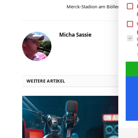
Merck-Stadion am Böllenfalltor
Es fol
Micha Sassie
WEITERE ARTIKEL