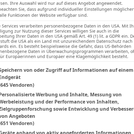
sen. Ihre Auswahl wird nur auf dieses Angebot angewendet.
 beachten Sie, dass aufgrund individueller Einstellungen mögliche
 alle Funktionen der Website verfügbar sind.
e Services verarbeiten personenbezogene Daten in den USA. Mit Ih
lligung zur Nutzung dieser Services willigen Sie auch in die
-
-
1. FC Kaiserslautern
beitung Ihrer Daten in den USA gemäß Art. 49 (1) lit. a GDPR ein. D
stuft die USA als ein Land mit unzureichendem Datenschutz nach
ards ein. Es besteht beispielsweise die Gefahr, dass US-Behörden
-
-
Holstein Kiel
nenbezogene Daten in Überwachungsprogrammen verarbeiten, o
für Europäerinnen und Europäer eine Klagemöglichkeit besteht.
lgenden finden Sie eine Liste der Zwecke des IAB Transparency an
Speichern von oder Zugriff auf Informationen auf einem
Endgerät
(645 Vendoren)
2
0
VfL Bochum
Personalisierte Werbung und Inhalte, Messung von
Werbeleistung und der Performance von Inhalten,
Zielgruppenforschung sowie Entwicklung und Verbesse
Facebook
Twitter
Pinterest
LinkedIn
Tumblr
Email
von Angeboten
(651 Vendoren)
NEXT ARTICLE
Geräte anhand von aktiv angeforderten Informationen