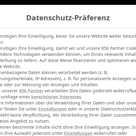
Datenschutz-Präferenz
belle
Champions League
BVB-Netradio
Erfolg
enötigen Ihre Einwilligung, bevor Sie unsere Website weiter besu
n.
enötigen Ihre Einwilligung, damit wir und unsere 856 Partner Cook
ndere Technologien verwenden können, um Ihnen relevante Inhal
erbung zu liefern. Auf diese Weise finanzieren und optimieren wi
e Website.
n
nenbezogene Daten können verarbeitet werden (z. B.
nungsmerkmale, IP-Adressen), z. B. für personalisierte Anzeigen 
te oder zur Messung von Anzeigen und Inhalten.
e unserer
856 Partner
verarbeiten Ihre Daten (jederzeit widerrufba
rundlage eines
berechtigten Interesses
.
re Informationen über die Verwendung Ihrer Daten und über uns
er finden Sie unter
Einstellungen
oder in unserer Datenschutzerkl
Dynamo Dresden
Teams
steht keine Verpflichtung, der Verarbeitung Ihrer Daten zuzustim
eses Angebot zu nutzen.
32066
Kapazität
önnen bestimmte Inhalte nicht ohne Ihre Einwilligung anzeigen. S
n Ihre Auswahl jederzeit unter
Einstellungen
widerrufen oder