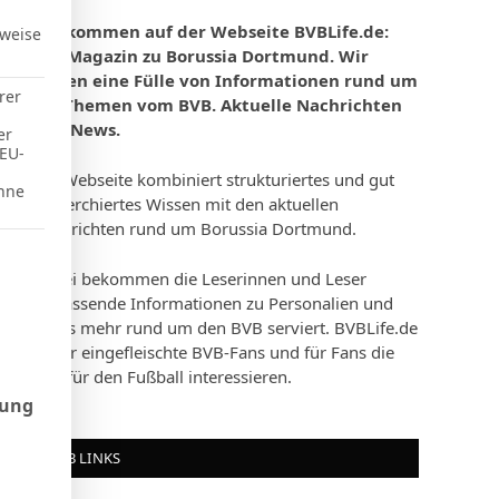
Willkommen auf der Webseite BVBLife.de:
rweise
Das Magazin zu Borussia Dortmund. Wir
bieten eine Fülle von Informationen rund um
rer
die Themen vom BVB. Aktuelle Nachrichten
und News.
er
 EU-
Die Webseite kombiniert strukturiertes und gut
hne
recherchiertes Wissen mit den aktuellen
Nachrichten rund um Borussia Dortmund.
d Consent Framework (TCF), für die eine Einwilligung erteilt werd
Dabei bekommen die Leserinnen und Leser
umfassende Informationen zu Personalien und
vieles mehr rund um den BVB serviert. BVBLife.de
ist für eingefleischte BVB-Fans und für Fans die
sich für den Fußball interessieren.
rung
BVB LINKS