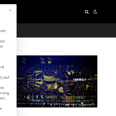
Mit diesem Button wird der Dialog geschlossen. Seine Funktion
e
chen
ies
te
r
und
r) auf
ere
ärung.
men,
ie