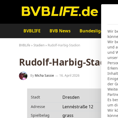
BVBLIFE
BVB News
Bundesliga
Ta
Wir b
könne
Wir b
BVBLife
»
Stadien
»
Rudolf-Harbig-Stadion
und a
und W
unser
Rudolf-Harbig-Stadio
Perso
Erken
Inhal
By
Micha Sassie
16. April 2026
Einig
der G
Weite
Partn
Dresden
Stadt
Es be
um di
Lennéstraße 12
Adresse
Wir k
grass
Spielbelag
könne