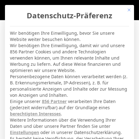
Mit di
Datenschutz-Präferenz
BVBLife
»
Stadien
»
SPORTCLUB Arena
Wir benötigen Ihre Einwilligung, bevor Sie unsere
Website weiter besuchen können.
SPORTCLUB Arena
Wir benötigen Ihre Einwilligung, damit wir und unsere
856 Partner Cookies und andere Technologien
verwenden können, um Ihnen relevante Inhalte und
By
Micha Sassie
19. April 2026
Werbung zu liefern. Auf diese Weise finanzieren und
optimieren wir unsere Website.
Personenbezogene Daten können verarbeitet werden (z.
B. Erkennungsmerkmale, IP-Adressen), z. B. für
Verl
Stadt
personalisierte Anzeigen und Inhalte oder zur Messung
von Anzeigen und Inhalten.
Verl
Teams
Einige unserer
856 Partner
verarbeiten Ihre Daten
(jederzeit widerrufbar) auf der Grundlage eines
Poststr. 10
Adresse
berechtigten Interesses
.
5207
Kapazität
Weitere Informationen über die Verwendung Ihrer
Daten und über unsere Partner finden Sie unter
grass
Spielbelag
Einstellungen
oder in unserer Datenschutzerklärung.
Es besteht keine Verpflichtung, der Verarbeitung Ihrer