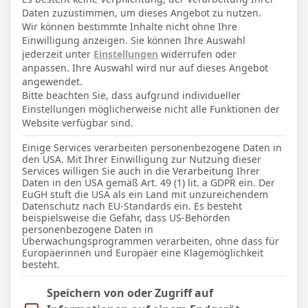
Daten zuzustimmen, um dieses Angebot zu nutzen.
SPIELPLAN
Wir können bestimmte Inhalte nicht ohne Ihre
Einwilligung anzeigen. Sie können Ihre Auswahl
2 Mai 2026
-
14:00
3. Liga
jederzeit unter
Einstellungen
widerrufen oder
-
-
anpassen. Ihre Auswahl wird nur auf dieses Angebot
angewendet.
Verl
Havelse
Bitte beachten Sie, dass aufgrund individueller
16 Mai 2026
-
13:30
3. Liga
Einstellungen möglicherweise nicht alle Funktionen der
-
-
Website verfügbar sind.
Verl
TSV 1860 München
Einige Services verarbeiten personenbezogene Daten in
den USA. Mit Ihrer Einwilligung zur Nutzung dieser
Services willigen Sie auch in die Verarbeitung Ihrer
Daten in den USA gemäß Art. 49 (1) lit. a GDPR ein. Der
Facebook
Twitter
Pinterest
LinkedIn
Tumblr
Email
EuGH stuft die USA als ein Land mit unzureichendem
Datenschutz nach EU-Standards ein. Es besteht
beispielsweise die Gefahr, dass US-Behörden
personenbezogene Daten in
PREVIOUS ARTICLE
NEXT ARTICLE
Überwachungsprogrammen verarbeiten, ohne dass für
Europäerinnen und Europäer eine Klagemöglichkeit
Neuer Tivoli
Carl-Benz-Stadion
besteht.
Im Folgenden finden Sie eine Liste der Zwecke des IAB Trans
Speichern von oder Zugriff auf