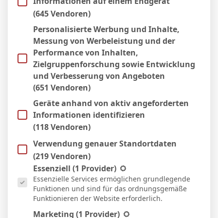
Informationen auf einem Endgerät
Micha Sassie
(645 Vendoren)
Website
Personalisierte Werbung und Inhalte,
Messung von Werbeleistung und der
Performance von Inhalten,
Zielgruppenforschung sowie Entwicklung
WEITERE ARTIKEL
und Verbesserung von Angeboten
(651 Vendoren)
Geräte anhand von aktiv angeforderten
Informationen identifizieren
(118 Vendoren)
Verwendung genauer Standortdaten
(219 Vendoren)
Es folgt eine Liste der Service-Gruppen, für die eine Einwill
Essenziell
(1 Provider)
Essenzielle Services ermöglichen grundlegende
Funktionen und sind für das ordnungsgemäße
Funktionieren der Website erforderlich.
Marketing
(1 Provider)
BVB – Netradio: Das Webradio von Borussia