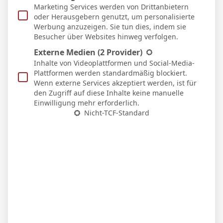
Marketing Services werden von Drittanbietern
Dortmund live
oder Herausgebern genutzt, um personalisierte
7. Mai 2026
Werbung anzuzeigen. Sie tun dies, indem sie
Besucher über Websites hinweg verfolgen.
Externe Medien
(2 Provider)
Inhalte von Videoplattformen und Social-Media-
Plattformen werden standardmäßig blockiert.
Wenn externe Services akzeptiert werden, ist für
den Zugriff auf diese Inhalte keine manuelle
Einwilligung mehr erforderlich.
Nicht-TCF-Standard
Nico Schlotterbeck nach dem Sieg in Stuttgart:
„Der VfB drückte uns hinten rein“
6. April 2026