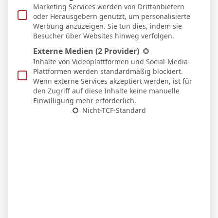
Marketing Services werden von Drittanbietern
oder Herausgebern genutzt, um personalisierte
Werbung anzuzeigen. Sie tun dies, indem sie
BVB – Netradio: Das Webradio von Borussia
Besucher über Websites hinweg verfolgen.
Dortmund live
Externe Medien
(2 Provider)
7. Mai 2026
Inhalte von Videoplattformen und Social-Media-
Plattformen werden standardmäßig blockiert.
Wenn externe Services akzeptiert werden, ist für
den Zugriff auf diese Inhalte keine manuelle
Einwilligung mehr erforderlich.
Nicht-TCF-Standard
Nico Schlotterbeck nach dem Sieg in Stuttgart:
„Der VfB drückte uns hinten rein“