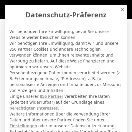
Mit di
Datenschutz-Präferenz
BVBLife
»
Stadien
»
Stadium of Light
Wir benötigen Ihre Einwilligung, bevor Sie unsere
Website weiter besuchen können.
Stadium of Light
Wir benötigen Ihre Einwilligung, damit wir und unsere
856 Partner Cookies und andere Technologien
verwenden können, um Ihnen relevante Inhalte und
By
Micha Sassie
17. April 2026
Werbung zu liefern. Auf diese Weise finanzieren und
optimieren wir unsere Website.
Personenbezogene Daten können verarbeitet werden (z.
B. Erkennungsmerkmale, IP-Adressen), z. B. für
Sunderland
Stadt
personalisierte Anzeigen und Inhalte oder zur Messung
von Anzeigen und Inhalten.
Sunderland
Teams
Einige unserer
856 Partner
verarbeiten Ihre Daten
(jederzeit widerrufbar) auf der Grundlage eines
Millenium Way
Adresse
berechtigten Interesses
.
49000
Kapazität
Weitere Informationen über die Verwendung Ihrer
Daten und über unsere Partner finden Sie unter
grass
Spielbelag
Einstellungen
oder in unserer Datenschutzerklärung.
Es besteht keine Verpflichtung, der Verarbeitung Ihrer