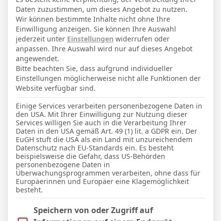
Daten zuzustimmen, um dieses Angebot zu nutzen.
SPIELPLAN
Wir können bestimmte Inhalte nicht ohne Ihre
Einwilligung anzeigen. Sie können Ihre Auswahl
24 Apr. 2026
-
21:00
England - Premier League
jederzeit unter
Einstellungen
widerrufen oder
-
-
anpassen. Ihre Auswahl wird nur auf dieses Angebot
angewendet.
Sunderland
Nottingham Forest
Bitte beachten Sie, dass aufgrund individueller
9 Mai 2026
-
16:00
England - Premier League
Einstellungen möglicherweise nicht alle Funktionen der
-
-
Website verfügbar sind.
Sunderland
Manchester United
Einige Services verarbeiten personenbezogene Daten in
24 Mai 2026
-
17:00
England - Premier League
den USA. Mit Ihrer Einwilligung zur Nutzung dieser
-
-
Services willigen Sie auch in die Verarbeitung Ihrer
Daten in den USA gemäß Art. 49 (1) lit. a GDPR ein. Der
Sunderland
Chelsea
EuGH stuft die USA als ein Land mit unzureichendem
Datenschutz nach EU-Standards ein. Es besteht
beispielsweise die Gefahr, dass US-Behörden
personenbezogene Daten in
Überwachungsprogrammen verarbeiten, ohne dass für
Facebook
Twitter
Pinterest
LinkedIn
Tumblr
Email
Europäerinnen und Europäer eine Klagemöglichkeit
besteht.
PREVIOUS ARTICLE
NEXT ARTICLE
Im Folgenden finden Sie eine Liste der Zwecke des IAB Trans
Speichern von oder Zugriff auf
Villa Park
WIRmachenDRUCK Arena