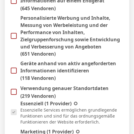
Informationen auf einem Endgerät
(645 Vendoren)
Personalisierte Werbung und Inhalte,
Messung von Werbeleistung und der
Micha Sassie
Performance von Inhalten,
Website
Zielgruppenforschung sowie Entwicklung
und Verbesserung von Angeboten
(651 Vendoren)
Geräte anhand von aktiv angeforderten
WEITERE ARTIKEL
Informationen identifizieren
(118 Vendoren)
Verwendung genauer Standortdaten
(219 Vendoren)
Es folgt eine Liste der Service-Gruppen, für die eine Einwill
Essenziell
(1 Provider)
Essenzielle Services ermöglichen grundlegende
Funktionen und sind für das ordnungsgemäße
Funktionieren der Website erforderlich.
Marketing
(1 Provider)