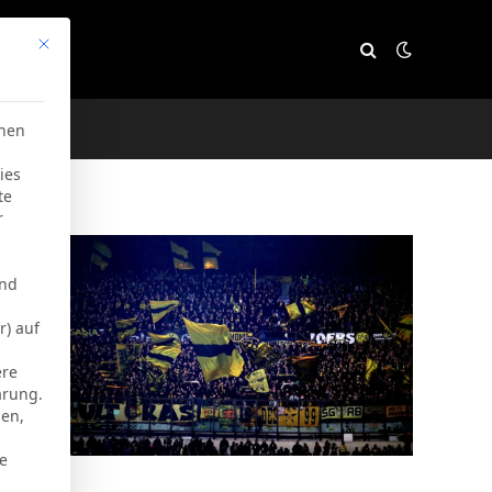
Mit diesem Button wird der Dialog geschlossen. Seine Funktion
e
chen
ies
te
r
und
r) auf
ere
ärung.
men,
ie