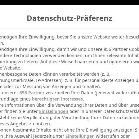
Datenschutz-Präferenz
belle
Champions League
BVB-Netradio
Erfolg
enötigen Ihre Einwilligung, bevor Sie unsere Website weiter besu
n.
enötigen Ihre Einwilligung, damit wir und unsere 856 Partner Cook
ndere Technologien verwenden können, um Ihnen relevante Inhal
erbung zu liefern. Auf diese Weise finanzieren und optimieren wi
e Website.
nenbezogene Daten können verarbeitet werden (z. B.
nungsmerkmale, IP-Adressen), z. B. für personalisierte Anzeigen 
te oder zur Messung von Anzeigen und Inhalten.
e unserer
856 Partner
verarbeiten Ihre Daten (jederzeit widerrufba
rundlage eines
berechtigten Interesses
.
re Informationen über die Verwendung Ihrer Daten und über uns
er finden Sie unter
Einstellungen
oder in unserer Datenschutzerkl
Bournemouth
Teams
steht keine Verpflichtung, der Verarbeitung Ihrer Daten zuzustim
eses Angebot zu nutzen.
12000
Kapazität
önnen bestimmte Inhalte nicht ohne Ihre Einwilligung anzeigen. S
n Ihre Auswahl jederzeit unter
Einstellungen
widerrufen oder