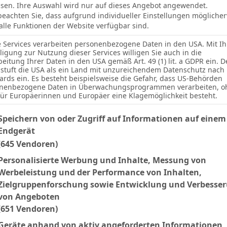
sen. Ihre Auswahl wird nur auf dieses Angebot angewendet.
 beachten Sie, dass aufgrund individueller Einstellungen mögliche
 alle Funktionen der Website verfügbar sind.
e Services verarbeiten personenbezogene Daten in den USA. Mit Ih
-
-
lligung zur Nutzung dieser Services willigen Sie auch in die
Leeds
beitung Ihrer Daten in den USA gemäß Art. 49 (1) lit. a GDPR ein. D
stuft die USA als ein Land mit unzureichendem Datenschutz nach
-
-
Crystal Palace
ards ein. Es besteht beispielsweise die Gefahr, dass US-Behörden
nenbezogene Daten in Überwachungsprogrammen verarbeiten, o
für Europäerinnen und Europäer eine Klagemöglichkeit besteht.
-
-
Manchester City
lgenden finden Sie eine Liste der Zwecke des IAB Transparency an
Speichern von oder Zugriff auf Informationen auf einem
Endgerät
Facebook
Twitter
Pinterest
LinkedIn
Tumblr
Email
(645 Vendoren)
Personalisierte Werbung und Inhalte, Messung von
Werbeleistung und der Performance von Inhalten,
NEXT ARTICLE
Zielgruppenforschung sowie Entwicklung und Verbesse
Craven Cottage
von Angeboten
(651 Vendoren)
Geräte anhand von aktiv angeforderten Informationen