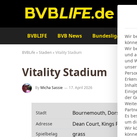
BVBLIFE
BVB News
Bundesliga
Ta
Wir b
könne
Wir b
BVBLife
»
Stadien
»
Vitality Stadium
und a
und W
unser
Vitality Stadium
Perso
Erken
Inhal
By
Micha Sassie
17. April 2026
Einig
der G
Weite
Partn
Bournemouth, Dorset
Stadt
Es be
um di
Dean Court, Kings Park
Adresse
Wir k
grass
Spielbelag
könne