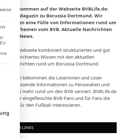
Willkommen auf der Webseite BVBLife.de:
rweise
Das Magazin zu Borussia Dortmund. Wir
bieten eine Fülle von Informationen rund um
rer
die Themen vom BVB. Aktuelle Nachrichten
und News.
er
 EU-
Die Webseite kombiniert strukturiertes und gut
hne
recherchiertes Wissen mit den aktuellen
Nachrichten rund um Borussia Dortmund.
d Consent Framework (TCF), für die eine Einwilligung erteilt werd
Dabei bekommen die Leserinnen und Leser
umfassende Informationen zu Personalien und
vieles mehr rund um den BVB serviert. BVBLife.de
ist für eingefleischte BVB-Fans und für Fans die
sich für den Fußball interessieren.
rung
BVB LINKS