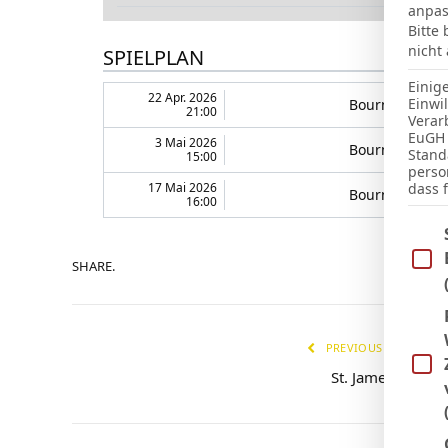
anpas
Bitte
nicht
SPIELPLAN
Einig
22 Apr. 2026
Einwi
Bournemouth
21:00
Verar
EuGH 
3 Mai 2026
Bournemouth
Stand
15:00
perso
17 Mai 2026
dass 
Bournemouth
16:00
Im Fo
SHARE.
PREVIOUS ARTICLE
St. James‘ Park